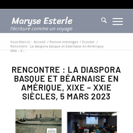
l’écriture comme un voyage
Vous êtes ici :
Accueil
/
Remue-méninges
/
Ecouter
/
Rencontre : La diaspora basque et béarnaise en Amérique,
XIXe – X...
RENCONTRE : LA DIASPORA
BASQUE ET BÉARNAISE EN
AMÉRIQUE, XIXE – XXIE
SIÈCLES, 5 MARS 2023