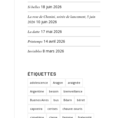
Si belles
18 juin 2026
La rose de Chenini, soirée de lancement, 5 juin
2026
10 juin 2026
La datte
17 mai 2026
Printemps
14 avril 2026
Invisibles
8 mars 2026
ÉTIQUETTES
adolescence
Aragon
araignée
Argentine
besoin
bienveillance
Buenos Aires
bus
Béarn
béret
capoeira
cerises
chauve-souris
cimetière
classe
femme
fraternité