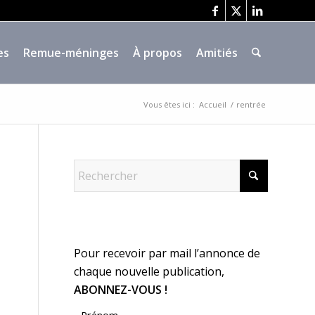
es
Remue-méninges
À propos
Amitiés
Vous êtes ici :
Accueil
/
rentrée
Pour recevoir par mail l’annonce de
chaque nouvelle publication,
ABONNEZ-VOUS !