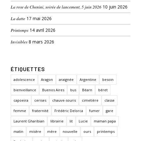
La rose de Chenini, soirée de lancement, 5 juin 2026
10 juin 2026
La datte
17 mai 2026
Printemps
14 avril 2026
Invisibles
8 mars 2026
ÉTIQUETTES
adolescence
Aragon
araignée
Argentine
besoin
bienveillance
Buenos Aires
bus
Béarn
béret
capoeira
cerises
chauve-souris
cimetière
classe
femme
fraternité
Frédéric Delorca
fumer
gare
Laurent Gharibian
librairie
lit
Lucie
maman papa
matin
misère
mère
nouvelle
ours
printemps