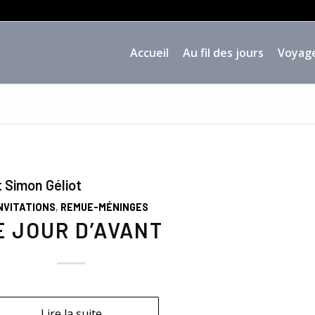
Accueil
Au fil des jours
Voyag
 Simon Géliot
NVITATIONS
,
REMUE-MÉNINGES
E JOUR D’AVANT
Lire la suite