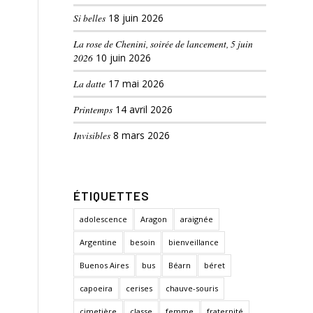
Si belles
18 juin 2026
La rose de Chenini, soirée de lancement, 5 juin
2026
10 juin 2026
La datte
17 mai 2026
Printemps
14 avril 2026
Invisibles
8 mars 2026
ÉTIQUETTES
adolescence
Aragon
araignée
Argentine
besoin
bienveillance
Buenos Aires
bus
Béarn
béret
capoeira
cerises
chauve-souris
cimetière
classe
femme
fraternité