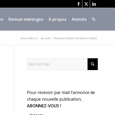
es
Remue-méninges
À propos
Amitiés
Vous êtes ici :
Accueil
/
Romain Dutter et Simon Géliot
Pour recevoir par mail l’annonce de
chaque nouvelle publication,
ABONNEZ-VOUS !