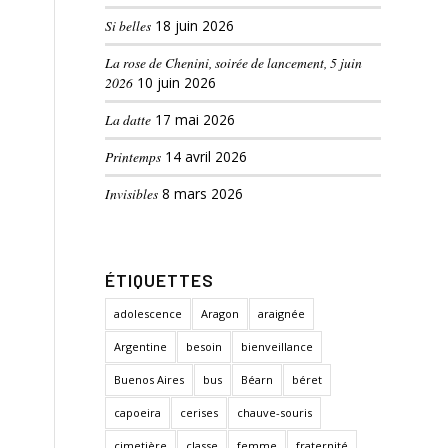
Si belles
18 juin 2026
La rose de Chenini, soirée de lancement, 5 juin
2026
10 juin 2026
La datte
17 mai 2026
Printemps
14 avril 2026
Invisibles
8 mars 2026
ÉTIQUETTES
adolescence
Aragon
araignée
Argentine
besoin
bienveillance
Buenos Aires
bus
Béarn
béret
capoeira
cerises
chauve-souris
cimetière
classe
femme
fraternité