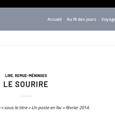
Accueil
Au fil des jours
Voyag
LIRE
,
REMUE-MÉNINGES
LE SOURIRE
e » sous le titre « Un poste en fac » février 2014.