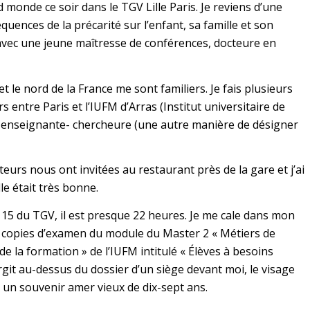
 monde ce soir dans le TGV Lille Paris. Je reviens d’une
uences de la précarité sur l’enfant, sa famille et son
 avec une jeune maîtresse de conférences, docteure en
et le nord de la France me sont familiers. Je fais plusieurs
s entre Paris et l’IUFM d’Arras (Institut universitaire de
s enseignante- chercheure (une autre manière de désigner
eurs nous ont invitées au restaurant près de la gare et j’ai
Elle était très bonne.
 15 du TGV, il est presque 22 heures. Je me cale dans mon
s copies d’examen du module du Master 2 « Métiers de
de la formation » de l’IUFM intitulé « Élèves à besoins
rgit au-dessus du dossier d’un siège devant moi, le visage
i un souvenir amer vieux de dix-sept ans.