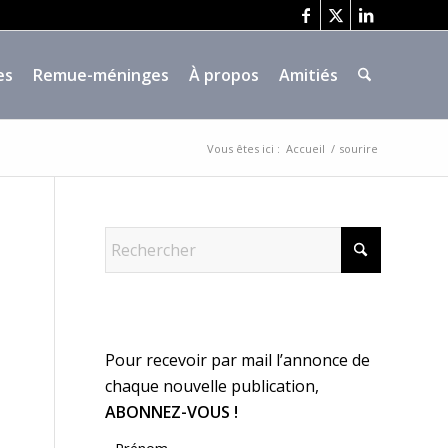
es
Remue-méninges
À propos
Amitiés
Vous êtes ici :
Accueil
/
sourire
Pour recevoir par mail l’annonce de
chaque nouvelle publication,
ABONNEZ-VOUS !