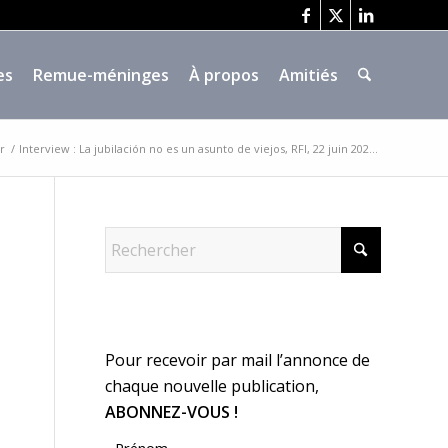
es
Remue-méninges
À propos
Amitiés
r
/
Interview : La jubilación no es un asunto de viejos, RFI, 22 juin 202...
Pour recevoir par mail l’annonce de
chaque nouvelle publication,
ABONNEZ-VOUS !