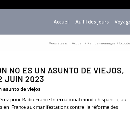
Accueil
Au fil des jours
Voyag
Vous êtes ici :
Accueil
/
Remue-méninges
/
Ecoute
ÓN NO ES UN ASUNTO DE VIEJOS,
22 JUIN 2023
n asunto de viejos
 Pérez pour Radio France International mundo hispánico, au
nes en France aux manifestations contre la réforme des