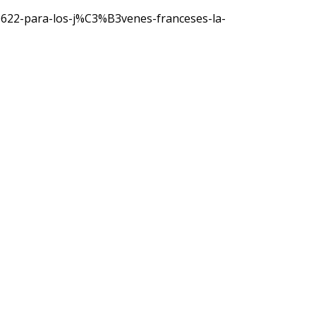
30622-para-los-j%C3%B3venes-franceses-la-