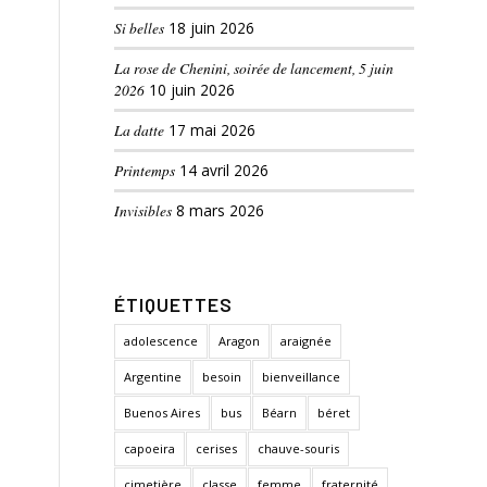
Si belles
18 juin 2026
La rose de Chenini, soirée de lancement, 5 juin
2026
10 juin 2026
La datte
17 mai 2026
Printemps
14 avril 2026
Invisibles
8 mars 2026
ÉTIQUETTES
adolescence
Aragon
araignée
Argentine
besoin
bienveillance
Buenos Aires
bus
Béarn
béret
capoeira
cerises
chauve-souris
cimetière
classe
femme
fraternité