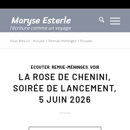
l’écriture comme un voyage
Vous êtes ici :
Accueil
/
Remue-méninges
/
Ecouter
ECOUTER
,
REMUE-MÉNINGES
,
VOIR
LA ROSE DE CHENINI,
SOIRÉE DE LANCEMENT,
5 JUIN 2026