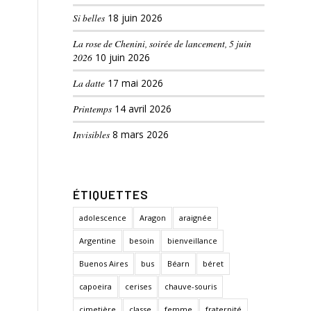
Si belles
18 juin 2026
La rose de Chenini, soirée de lancement, 5 juin
2026
10 juin 2026
La datte
17 mai 2026
Printemps
14 avril 2026
Invisibles
8 mars 2026
ÉTIQUETTES
adolescence
Aragon
araignée
Argentine
besoin
bienveillance
Buenos Aires
bus
Béarn
béret
capoeira
cerises
chauve-souris
cimetière
classe
femme
fraternité