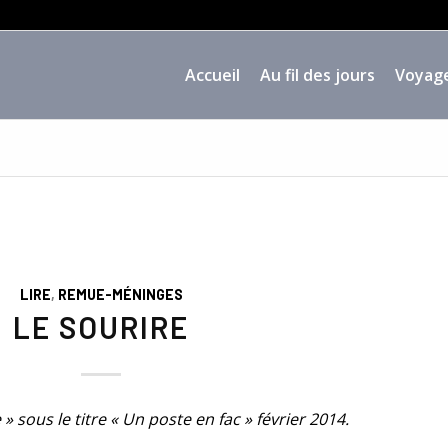
Accueil
Au fil des jours
Voyag
LIRE
,
REMUE-MÉNINGES
LE SOURIRE
e » sous le titre « Un poste en fac » février 2014.