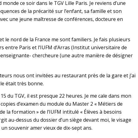
 monde ce soir dans le TGV Lille Paris. Je reviens d’une
uences de la précarité sur l’enfant, sa famille et son
 avec une jeune maîtresse de conférences, docteure en
et le nord de la France me sont familiers. Je fais plusieurs
s entre Paris et l’IUFM d’Arras (Institut universitaire de
s enseignante- chercheure (une autre manière de désigner
eurs nous ont invitées au restaurant près de la gare et j’ai
Elle était très bonne.
 15 du TGV, il est presque 22 heures. Je me cale dans mon
s copies d’examen du module du Master 2 « Métiers de
de la formation » de l’IUFM intitulé « Élèves à besoins
rgit au-dessus du dossier d’un siège devant moi, le visage
i un souvenir amer vieux de dix-sept ans.