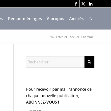
es
Remue-méninges
À propos
Amitiés
Vous êtes ici :
Accueil
/
homme
Pour recevoir par mail l’annonce de
chaque nouvelle publication,
ABONNEZ-VOUS !