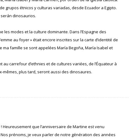
ce de grupos étnicos y culturas variadas, desde Ecuador a Egipto.
n serán dinosaurios.
me les modes et la culture dominante. Dans l’Espagne des
me au foyer » était encore inscrites sur la carte d’identité de
 de ma famille se sont appelées María Begoña, María Isabel et
nt au carrefour d’ethnies et de cultures variées, de l’Équateur à
ux-mêmes, plus tard, seront aussi des dinosaures.
og ! Heureusement que l’anniversaire de Martine est venu
s. Nos prénoms, je veux parler de notre génération des années