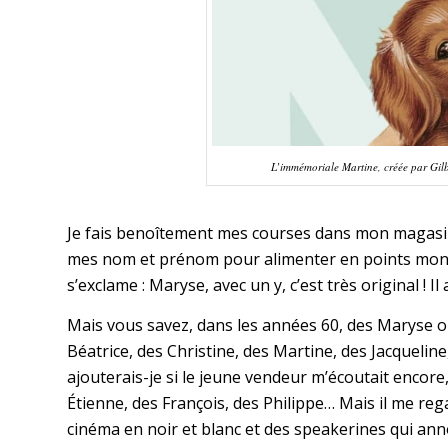
L’immémoriale Martine, créée par Gilb
Je fais benoîtement mes courses dans mon magasin
mes nom et prénom pour alimenter en points mon p
s’exclame : Maryse, avec un y, c’est très original ! Il a
Mais vous savez, dans les années 60, des Maryse on e
Béatrice, des Christine, des Martine, des Jacqueline
ajouterais-je si le jeune vendeur m’écoutait encore,
Étienne, des François, des Philippe… Mais il me re
cinéma en noir et blanc et des speakerines qui anno