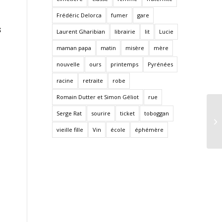
Frédéric Delorca
fumer
gare
s
Laurent Gharibian
librairie
lit
Lucie
maman papa
matin
misère
mère
nouvelle
ours
printemps
Pyrénées
racine
retraite
robe
Romain Dutter et Simon Géliot
rue
Serge Rat
sourire
ticket
toboggan
vieille fille
Vin
école
éphémère