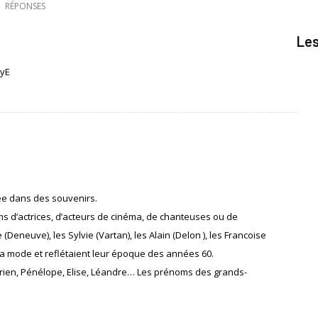
RÉPONSES
Le
TyE
gée dans des souvenirs.
 d’actrices, d’acteurs de cinéma, de chanteuses ou de
(Deneuve), les Sylvie (Vartan), les Alain (Delon ), les Francoise
a mode et reflétaient leur époque des années 60.
ctorien, Pénélope, Elise, Léandre… Les prénoms des grands-