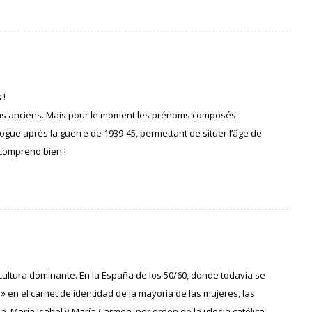
 !
noms anciens. Mais pour le moment les prénoms composés
gue après la guerre de 1939-45, permettant de situer l’âge de
 comprend bien !
cultura dominante. En la España de los 50/60, donde todavía se
» en el carnet de identidad de la mayoría de las mujeres, las
 María Isabel y María Carmen, por orden de la iglesia católica.