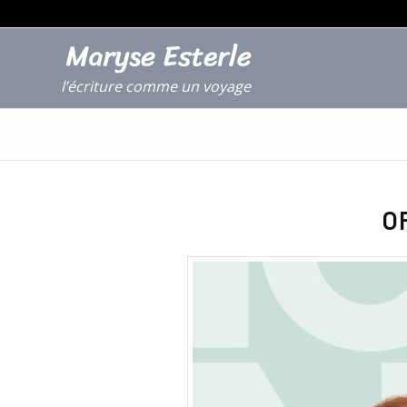
l’écriture comme un voyage
O