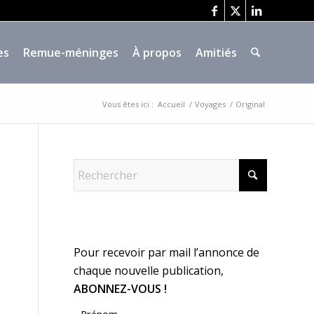
es
Remue-méninges
À propos
Amitiés
Vous êtes ici :
Accueil
/
Voyages
/
Original
Pour recevoir par mail l’annonce de
chaque nouvelle publication,
ABONNEZ-VOUS !