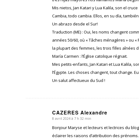
Mis nietos, Jan Katari y Lua Kalila, son el cru
Cambia, todo cambia. Ellos, en su día, tambié
Un abrazo desde el Sur!
Traduction (ME) : Oui, les noms changent com
années 50/60, où « Tâches ménagères » ou « Fem
la plupart des femmes, les trois filles aînées
María Carmen : l’Église catolique régnait.
Mes petits-enfants, Jan Katari et Lua Kalila, so
l’Égypte. Les choses changent, tout change. E
Un salut affectueux du Sud !
CAZERES Alexandre
8 avril 2024 à 7 h 32 min
dit
:
Bonjour Maryse et lecteurs et lectrices du bl
éclairer les raisons d’attribution des prénom