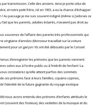
 par transmission. Celle des anciens. Ainsi je porte celui de
e, et notre petit-frère, né en 1955, a eu la chance d’échapper
n ! Au passage je me suis souvent indigné (même si j’adorais ce
u fait que les parents, adultes éclairés, n’avaient pas droit au
us souvenez de l’affaire des parents très professionnels qui
ne vingtaine d’années (Monsieur travaillait sur la voiture
ement pour un garçon ! Ils ont été déboutés par le Conseil
tenus d’enregistrer les prénoms que les parents viennent
res selon eux à l’ordre public ou à l’intérêt de l’enfant ! La
is vous constaterez qu’elle atteint parfois des sommets
de ces prénoms face à leurs familles, copains-copines,
r l’identité de la future gagnante du voyage exotique
2000 nous avons entendu des prénoms d’enfants attribués le
ort (souvent des footeux), des vedettes de la musique et du