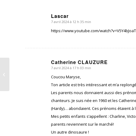
Lascar
7 avril 2024 à 12 h 35 min
dit
:
https://www.youtube.com/watch?v=V5Y4bJoa
Catherine CLAUZURE
7 avril 2024 à 17 h 03 min
dit
Effacement
:
Coucou Maryse,
Ton article est très intéressant et m’a replon
Les parents nous donnaient aussi des prénoms
chanteurs. Je suis née en 1960 et les Catherine 
(Hardy)… abondaient. Ces prénoms étaient à l
Mes petits enfants s’appellent : Charline, Vi
parents reviennent sur le marché!
Un autre dinosaure !