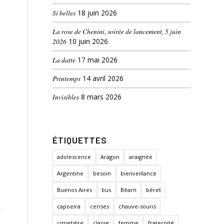
Si belles
18 juin 2026
La rose de Chenini, soirée de lancement, 5 juin
2026
10 juin 2026
La datte
17 mai 2026
Printemps
14 avril 2026
Invisibles
8 mars 2026
ÉTIQUETTES
adolescence
Aragon
araignée
Argentine
besoin
bienveillance
Buenos Aires
bus
Béarn
béret
capoeira
cerises
chauve-souris
cimetière
classe
femme
fraternité