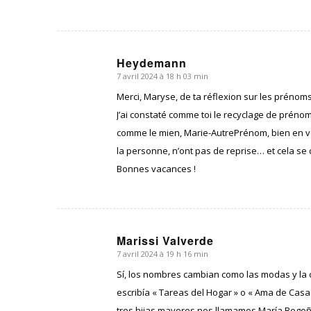
Heydemann
7 avril 2024 à 18 h 03 min
dit
:
Merci, Maryse, de ta réflexion sur les prénoms
J’ai constaté comme toi le recyclage de pré
comme le mien, Marie-AutrePrénom, bien en vo
la personne, n’ont pas de reprise… et cela se
Bonnes vacances !
Marissi Valverde
7 avril 2024 à 19 h 16 min
dit
:
Sí, los nombres cambian como las modas y la 
escribía « Tareas del Hogar » o « Ama de Casa 
tres hijas mayores nos llamamos María Begoña,