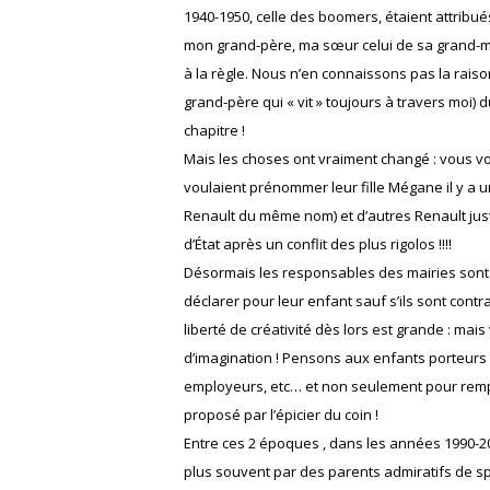
1940-1950, celle des boomers, étaient attribués
mon grand-père, ma sœur celui de sa grand-mèr
à la règle. Nous n’en connaissons pas la raiso
grand-père qui « vit » toujours à travers moi) d
chapitre !
Mais les choses ont vraiment changé : vous vo
voulaient prénommer leur fille Mégane il y a u
Renault du même nom) et d’autres Renault just
d’État après un conflit des plus rigolos !!!!
Désormais les responsables des mairies sont 
déclarer pour leur enfant sauf s’ils sont contrai
liberté de créativité dès lors est grande : ma
d’imagination ! Pensons aux enfants porteurs 
employeurs, etc… et non seulement pour rempli
proposé par l’épicier du coin !
Entre ces 2 époques , dans les années 1990-
plus souvent par des parents admiratifs de sp