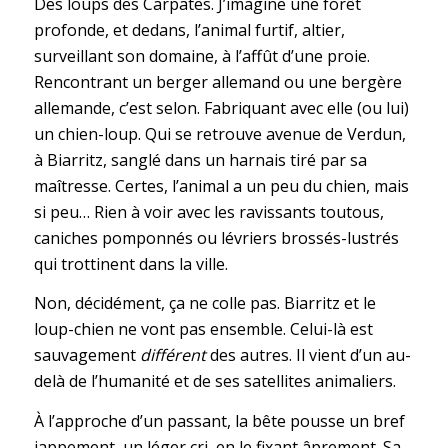
Des loups des Carpates. J’imagine une forêt
profonde, et dedans, l’animal furtif, altier,
surveillant son domaine, à l’affût d’une proie.
Rencontrant un berger allemand ou une bergère
allemande, c’est selon. Fabriquant avec elle (ou lui)
un chien-loup. Qui se retrouve avenue de Verdun,
à Biarritz, sanglé dans un harnais tiré par sa
maîtresse. Certes, l’animal a un peu du chien, mais
si peu… Rien à voir avec les ravissants toutous,
caniches pomponnés ou lévriers brossés-lustrés
qui trottinent dans la ville.
Non, décidément, ça ne colle pas. Biarritz et le
loup-chien ne vont pas ensemble. Celui-là est
sauvagement
différent
des autres. Il vient d’un au-
delà de l’humanité et de ses satellites animaliers.
À l’approche d’un passant, la bête pousse un bref
jappement, un léger cri, en le fixant âprement. Sa