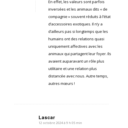
:
En effet, les valeurs sont parfois
inversées et les animaux dits « de
compagnie » souvent réduits à l’état
d’accessoires exotiques. Il n’y a
d’ailleurs pas si longtemps que les
humains ont des relations quasi
uniquement affectives avec les
animaux qui partagent leur foyer. Ils
avaient auparavant un rôle plus
utilitaire et une relation plus
distancée avec nous. Autre temps,
autres mœurs !
Lascar
12 octobre 2024 à 9 h 05 min
dit