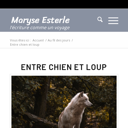
l’écriture comme un voyage
Vous êtes ici :
Accueil
/
Au fil des jours
/
Entre chien et loup
ENTRE CHIEN ET LOUP