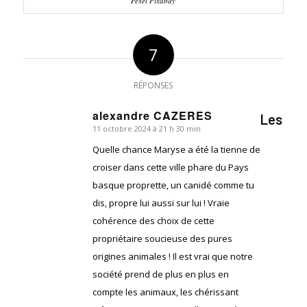
Pexel Pixabay
7
RÉPONSES
alexandre CAZERES
Les
11 octobre 2024 à 21 h 30 min
dit
:
Quelle chance Maryse a été la tienne de
croiser dans cette ville phare du Pays
basque proprette, un canidé comme tu
dis, propre lui aussi sur lui ! Vraie
cohérence des choix de cette
propriétaire soucieuse des pures
origines animales ! Il est vrai que notre
société prend de plus en plus en
compte les animaux, les chérissant