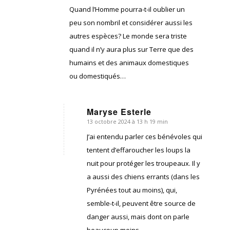
Quand l’Homme pourra-t-il oublier un
peu son nombril et considérer aussi les
autres espèces? Le monde sera triste
quand il n’y aura plus sur Terre que des
humains et des animaux domestiques
ou domestiqués…
Maryse Esterle
13 octobre 2024 à 13 h 19 min
dit
:
J’ai entendu parler ces bénévoles qui
tentent d’effaroucher les loups la
nuit pour protéger les troupeaux. Il y
a aussi des chiens errants (dans les
Pyrénées tout au moins), qui,
semble-t-il, peuvent être source de
danger aussi, mais dont on parle
beaucoup moins.