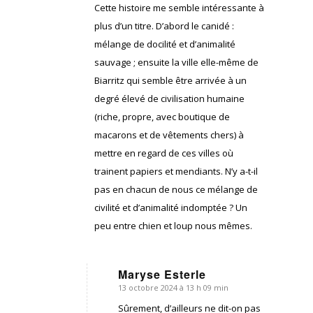
:
Cette histoire me semble intéressante à
plus d’un titre. D’abord le canidé :
mélange de docilité et d’animalité
sauvage ; ensuite la ville elle-même de
Biarritz qui semble être arrivée à un
degré élevé de civilisation humaine
(riche, propre, avec boutique de
macarons et de vêtements chers) à
mettre en regard de ces villes où
trainent papiers et mendiants. N’y a-t-il
pas en chacun de nous ce mélange de
civilité et d’animalité indomptée ? Un
peu entre chien et loup nous mêmes.
Maryse Esterle
13 octobre 2024 à 13 h 09 min
dit
:
Sûrement, d’ailleurs ne dit-on pas