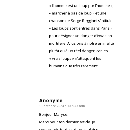
« l’homme est un loup pur l’homme »,
« marcher à pas de loup » et une
chanson de Serge Reggiani s’intitule
« Les loups sont entrés dans Paris »
pour désigner un danger d’invasion
mortifère. Allusions à notre animalité
plutôt qu’à un réel danger, car les
« vrais loups » n’attaquent les
humains que très rarement.
Anonyme
13 octobre 2024 à 10 h 47 min
dit
:
Bonjour Maryse,
Merci pour ton dernier article. Je
comprends tout à fait ton malaise