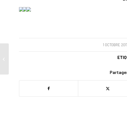
/
1 OCTOBRE 201
ETIQ
Le pain de l’esprit
Partager