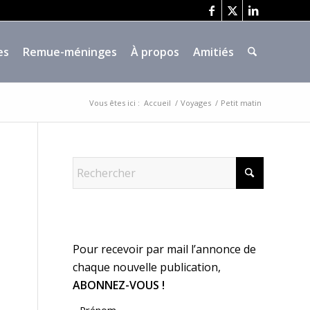
es
Remue-méninges
À propos
Amitiés
Vous êtes ici :
Accueil
/
Voyages
/
Petit matin
Pour recevoir par mail l’annonce de
chaque nouvelle publication,
ABONNEZ-VOUS !