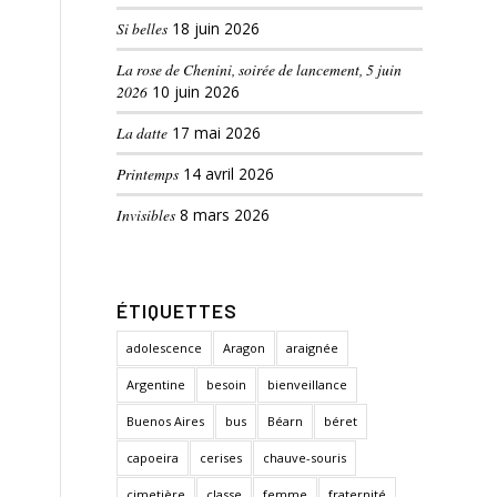
Si belles
18 juin 2026
La rose de Chenini, soirée de lancement, 5 juin
2026
10 juin 2026
La datte
17 mai 2026
Printemps
14 avril 2026
Invisibles
8 mars 2026
ÉTIQUETTES
adolescence
Aragon
araignée
Argentine
besoin
bienveillance
Buenos Aires
bus
Béarn
béret
capoeira
cerises
chauve-souris
cimetière
classe
femme
fraternité