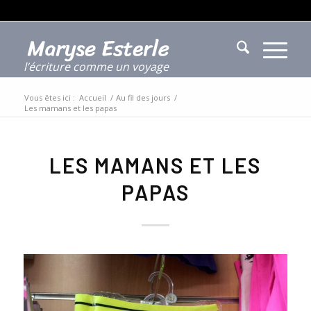
l’écriture comme un voyage
Vous êtes ici :
Accueil
/
Au fil des jours
/
Les mamans et les papas
LES MAMANS ET LES
PAPAS