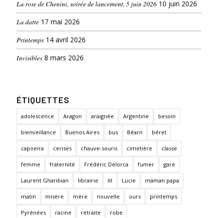
La rose de Chenini, soirée de lancement, 5 juin 2026
10 juin 2026
La datte
17 mai 2026
Printemps
14 avril 2026
Invisibles
8 mars 2026
ÉTIQUETTES
adolescence
Aragon
araignée
Argentine
besoin
bienveillance
Buenos Aires
bus
Béarn
béret
capoeira
cerises
chauve-souris
cimetière
classe
femme
fraternité
Frédéric Delorca
fumer
gare
Laurent Gharibian
librairie
lit
Lucie
maman papa
matin
misère
mère
nouvelle
ours
printemps
Pyrénées
racine
retraite
robe