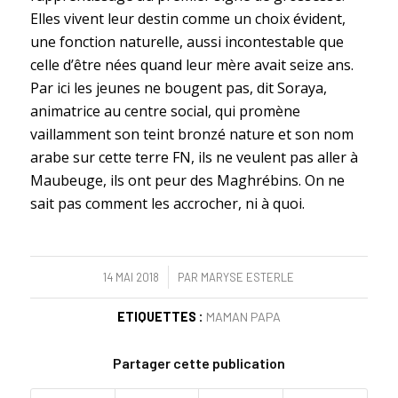
Elles vivent leur destin comme un choix évident,
une fonction naturelle, aussi incontestable que
celle d’être nées quand leur mère avait seize ans.
Par ici les jeunes ne bougent pas, dit Soraya,
animatrice au centre social, qui promène
vaillamment son teint bronzé nature et son nom
arabe sur cette terre FN, ils ne veulent pas aller à
Maubeuge, ils ont peur des Maghrébins. On ne
sait pas comment les accrocher, ni à quoi.
/
14 MAI 2018
PAR
MARYSE ESTERLE
ETIQUETTES :
MAMAN PAPA
Partager cette publication