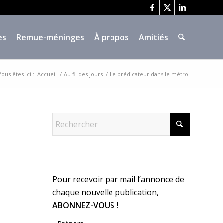
es
Remue-méninges
À propos
Amitiés
Vous êtes ici :
Accueil
/
Au fil des jours
/
Le prédicateur dans le métro
Pour recevoir par mail l’annonce de
chaque nouvelle publication,
ABONNEZ-VOUS !