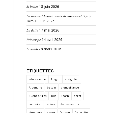
Si belles
18 juin 2026
La rose de Chenini, soirée de lancement, 5 juin
2026
10 juin 2026
La datte
17 mai 2026
Printemps
14 avril 2026
Invisibles
8 mars 2026
ÉTIQUETTES
adolescence
Aragon
araignée
Argentine
besoin
bienveillance
Buenos Aires
bus
Béarn
béret
capoeira
cerises
chauve-souris
cimetière
classe
femme
fraternité