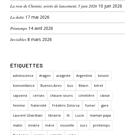
La rose de Chenini, soirée de lancement, 5 juin 2026
10 juin 2026
La datte
17 mai 2026
Printemps
14 avril 2026
Invisibles
8 mars 2026
ÉTIQUETTES
adolescence
Aragon
araignée
Argentine
besoin
bienveillance
Buenos Aires
bus
Béarn
béret
capoeira
cerises
chauve-souris
cimetière
classe
femme
fraternité
Frédéric Delorca
fumer
gare
Laurent Gharibian
librairie
lit
Lucie
maman papa
matin
misère
mère
nouvelle
ours
printemps