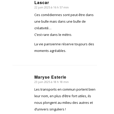
Lascar
22 juin 2025 à 16 h 57 min
dit
:
Ces comédiennes sont peut-être dans
une bulle mais dans une bulle de
créativité…
C’est rare dans le métro.
La vie parisienne réserve toujours des
moments agréables.
Maryse Esterle
23 juin 2025 à 18 h 18 min
dit
:
Les transports en commun portent bien
leur nom, en plus d’être fort utiles, ils
nous plongent au milieu des autres et
d’univers singuliers !