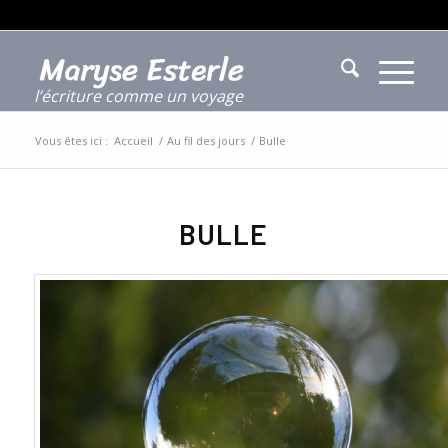
l’écriture comme un voyage
Vous êtes ici :
Accueil
/
Au fil des jours
/
Bulle
BULLE