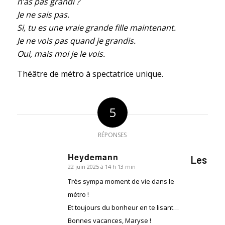
n’as pas grandi ?
Je ne sais pas.
Si, tu es une vraie grande fille maintenant.
Je ne vois pas quand je grandis.
Oui, mais moi je le vois.
Théâtre de métro à spectatrice unique.
5
RÉPONSES
Heydemann
Les
22 juin 2025 à 14 h 13 min
dit
:
Très sympa moment de vie dans le
métro !
Et toujours du bonheur en te lisant…
Bonnes vacances, Maryse !