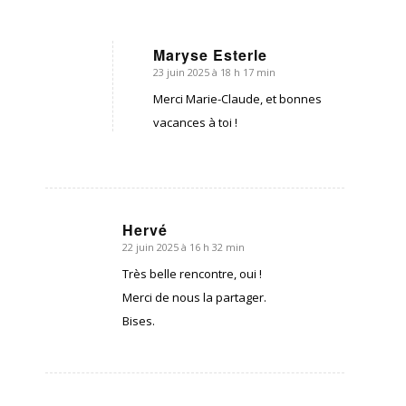
Maryse Esterle
23 juin 2025 à 18 h 17 min
dit
:
Merci Marie-Claude, et bonnes
vacances à toi !
Hervé
22 juin 2025 à 16 h 32 min
dit
:
Très belle rencontre, oui !
Merci de nous la partager.
Bises.