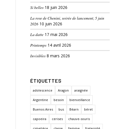
Si belles
18 juin 2026
La rose de Chenini, soirée de lancement, 5 juin
2026
10 juin 2026
La datte
17 mai 2026
Printemps
14 avril 2026
Invisibles
8 mars 2026
ÉTIQUETTES
adolescence
Aragon
araignée
Argentine
besoin
bienveillance
Buenos Aires
bus
Béarn
béret
capoeira
cerises
chauve-souris
cimetière
classe
femme
fraternité