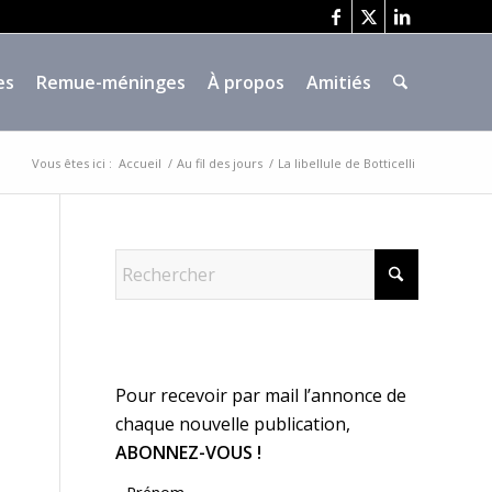
es
Remue-méninges
À propos
Amitiés
Vous êtes ici :
Accueil
/
Au fil des jours
/
La libellule de Botticelli
Pour recevoir par mail l’annonce de
chaque nouvelle publication,
ABONNEZ-VOUS !