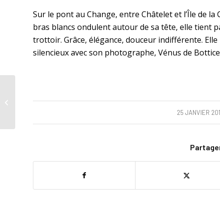
Sur le pont au Change, entre Châtelet et l’Île de la 
bras blancs ondulent autour de sa tête, elle tient p
trottoir. Grâce, élégance, douceur indifférente. El
silencieux avec son photographe, Vénus de Botticell
Accrochés aux bancs
/
25 JANVIER 20
Partager