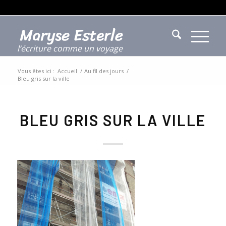
l’écriture comme un voyage
Vous êtes ici :
Accueil
/
Au fil des jours
/
Bleu gris sur la ville
BLEU GRIS SUR LA VILLE