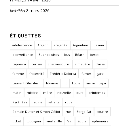
Invisibles
8 mars 2026
ÉTIQUETTES
adolescence
Aragon
araignée
Argentine
besoin
bienveillance
Buenos Aires
bus
Béarn
béret
capoeira
cerises
chauve-souris
cimetière
classe
femme
fraternité
Frédéric Delorca
fumer
gare
Laurent Gharibian
librairie
lit
Lucie
maman papa
matin
misère
mère
nouvelle
ours
printemps
Pyrénées
racine
retraite
robe
Romain Dutter et Simon Géliot
rue
Serge Rat
sourire
ticket
toboggan
vieille fille
Vin
école
éphémère