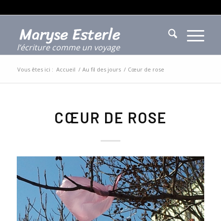
l’écriture comme un voyage
Vous êtes ici :
Accueil
/
Au fil des jours
/
Cœur de rose
CŒUR DE ROSE