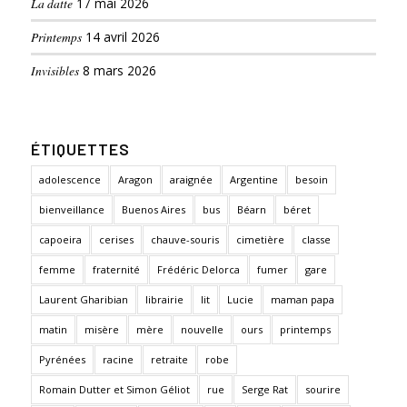
La datte
17 mai 2026
Printemps
14 avril 2026
Invisibles
8 mars 2026
ÉTIQUETTES
adolescence
Aragon
araignée
Argentine
besoin
bienveillance
Buenos Aires
bus
Béarn
béret
capoeira
cerises
chauve-souris
cimetière
classe
femme
fraternité
Frédéric Delorca
fumer
gare
Laurent Gharibian
librairie
lit
Lucie
maman papa
matin
misère
mère
nouvelle
ours
printemps
Pyrénées
racine
retraite
robe
Romain Dutter et Simon Géliot
rue
Serge Rat
sourire