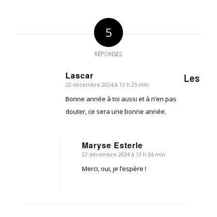
5
RÉPONSES
Lascar
Les
22 décembre 2024 à 13 h 25 min
dit
:
Bonne année à toi aussi et à n’en pas
douter, ce sera une bonne année.
Maryse Esterle
22 décembre 2024 à 13 h 34 min
dit
:
Merci, oui, je l’espère !