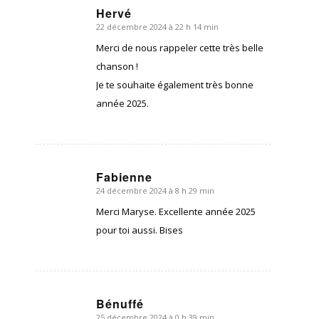
Hervé
22 décembre 2024 à 22 h 14 min
dit
:
Merci de nous rappeler cette très belle
chanson !
Je te souhaite également très bonne
année 2025.
Fabienne
24 décembre 2024 à 8 h 29 min
dit
:
Merci Maryse. Excellente année 2025
pour toi aussi. Bises
Bénuffé
25 décembre 2024 à 0 h 39 min